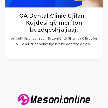
GA Dental Clinic Gjilan –
Kujdesi që meriton
buzëqeshja juaj!
Artikull i Sponsorizuar Në zemër të Gjilanit, në Rrugën
Mulla Idrizi, ndodhet një klinikë dentare që po…
Page 1 of 1