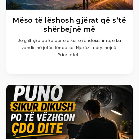
Mëso të lëshosh gjërat që s’të
shërbejnë më
Jo gjithçka që ka qenë dikur e rëndësishme, e ka
vendin në jetën tënde sot.Njerëzit ndryshojnë.
Prioritetet…