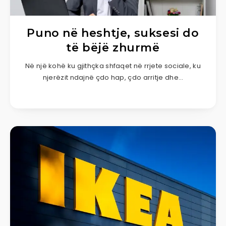
Puno në heshtje, suksesi do
të bëjë zhurmë
Në një kohë ku gjithçka shfaqet në rrjete sociale, ku
njerëzit ndajnë çdo hap, çdo arritje dhe…