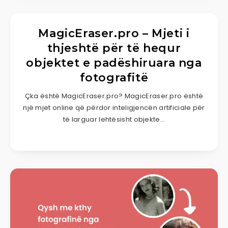
MagicEraser.pro – Mjeti i
thjeshtë për të hequr
objektet e padëshiruara nga
fotografitë
Çka është MagicEraser.pro? MagicEraser.pro është
një mjet online që përdor inteligjencën artificiale për
të larguar lehtësisht objekte…