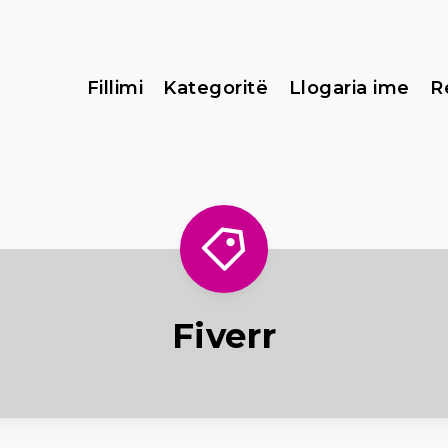
Fillimi
Kategoritë
Llogaria ime
R
Fiverr