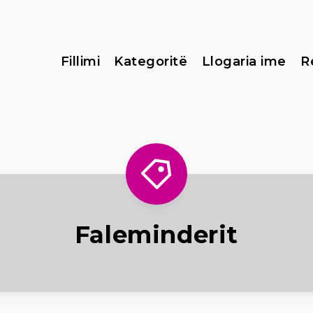
Fillimi
Kategoritë
Llogaria ime
R
Faleminderit