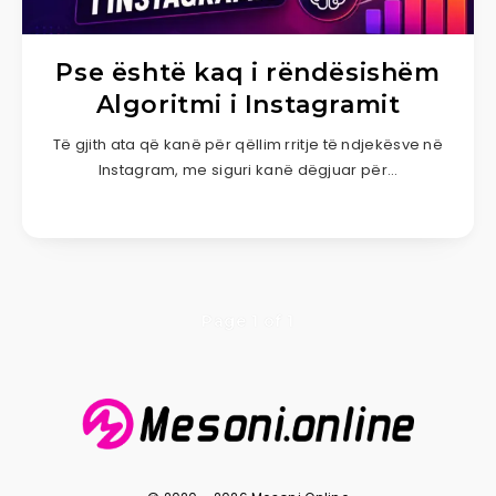
Pse është kaq i rëndësishëm
Algoritmi i Instagramit
Të gjith ata që kanë për qëllim rritje të ndjekësve në
lnstagram, me siguri kanë dëgjuar për…
Page 1 of 1