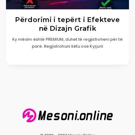
Përdorimi i tepërt i Efekteve
në Dizajn Grafik
Ky mësim është PREMIUM, duhet të regjistroheni për të
parë. Regjistrohuni këtu ose Kyçuni
Page 1 of 1