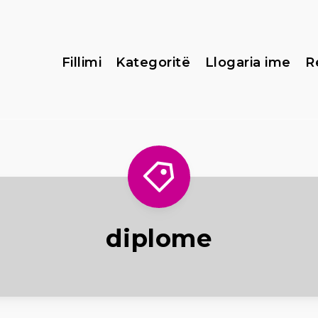
Fillimi
Kategoritë
Llogaria ime
R
diplome