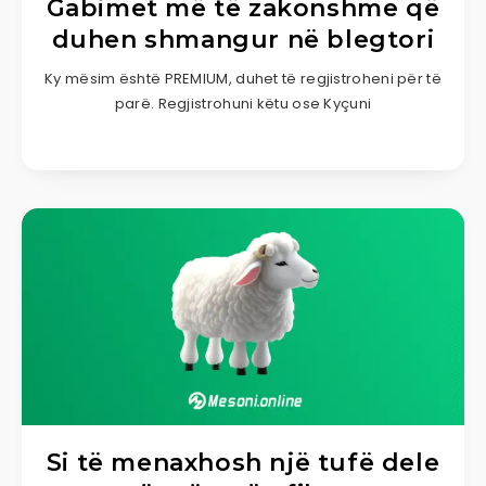
Gabimet më të zakonshme që
duhen shmangur në blegtori
Ky mësim është PREMIUM, duhet të regjistroheni për të
parë. Regjistrohuni këtu ose Kyçuni
Si të menaxhosh një tufë dele