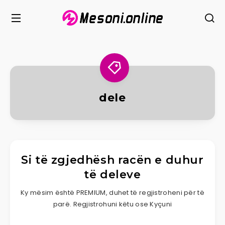
dele
Si të zgjedhësh racën e duhur
të deleve
Ky mësim është PREMIUM, duhet të regjistroheni për të
parë. Regjistrohuni këtu ose Kyçuni