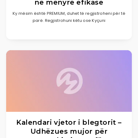
në mënyrë efikase
Ky mësim është PREMIUM, duhet të regjistroheni për të
parë. Regjistrohuni këtu ose Kyçuni
Kalendari vjetor i blegtorit –
Udhëzues mujor për