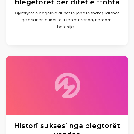
blegëtorët për ditët e ftohta
Gjymtyrët e bagëtive duhet të jenë të thata; Kafshët
që dridhen duhet të futen mbrenda; Përdorni
batanije…
Histori suksesi nga blegtorët