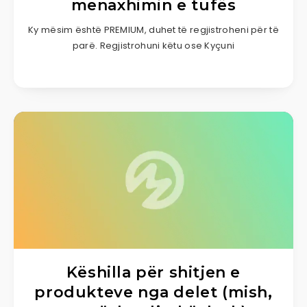
menaxhimin e tufës
Ky mësim është PREMIUM, duhet të regjistroheni për të
parë. Regjistrohuni këtu ose Kyçuni
Këshilla për shitjen e
produkteve nga delet (mish,