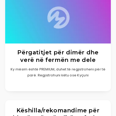
Përgatitjet për dimër dhe
verë në fermën me dele
Ky mësim është PREMIUM, duhet të regjistroheni për të
parë. Regjistrohuni këtu ose Kyçuni
Këshilla/rekomandime për