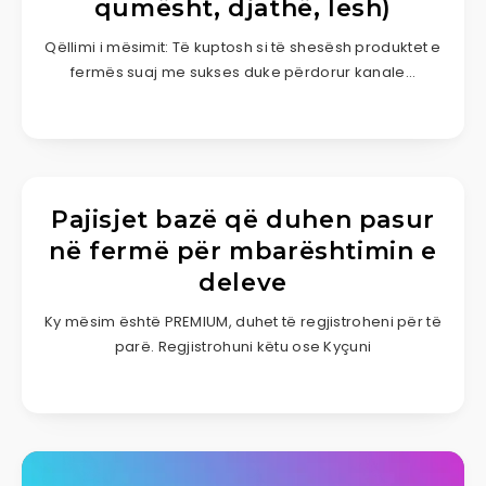
qumësht, djathë, lesh)
Qëllimi i mësimit: Të kuptosh si të shesësh produktet e
fermës suaj me sukses duke përdorur kanale…
Pajisjet bazë që duhen pasur
në fermë për mbarështimin e
deleve
Ky mësim është PREMIUM, duhet të regjistroheni për të
parë. Regjistrohuni këtu ose Kyçuni