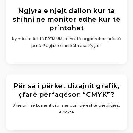
Ngjyra e njejt dallon kur ta
shihni në monitor edhe kur të
printohet
Ky mësim është PREMIUM, duhet të regjistroheni për të
parë. Regjistrohuni këtu ose Kyçuni
Për sa i përket dizajnit grafik,
çfarë përfaqëson “CMYK”?
Shënoni në koment cila mendoni që është përgjigjëja
e saktë