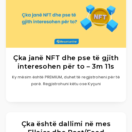
Çka janë NFT dhe pse të gjith
interesohen për to – 3m 11s
Ky mësim është PREMIUM, duhet të regjistroheni për të
parë. Regjistrohuni këtu ose Kyçuni
Çka është dallimi në mes