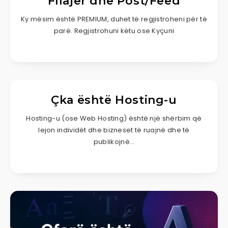
Fllajer dhe Post/Feed
Ky mësim është PREMIUM, duhet të regjistroheni për të
parë. Regjistrohuni këtu ose Kyçuni
Çka është Hosting-u
Hosting-u (ose Web Hosting) është një shërbim që
lejon individët dhe bizneset të ruajnë dhe të
publikojnë…