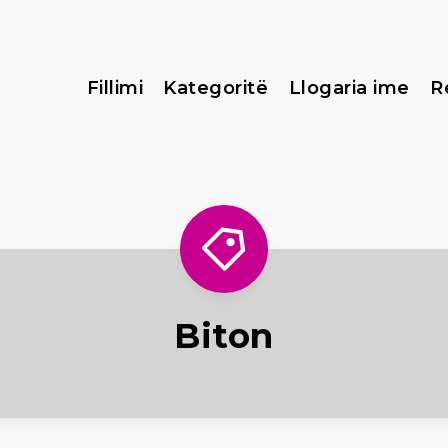
Fillimi
Kategoritë
Llogaria ime
R
Biton