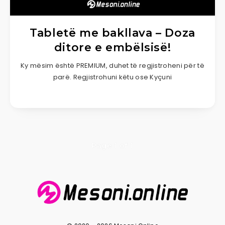
Tabletë me bakllava – Doza
ditore e embëlsisë!
Ky mësim është PREMIUM, duhet të regjistroheni për të
parë. Regjistrohuni këtu ose Kyçuni
Page 1 of 1