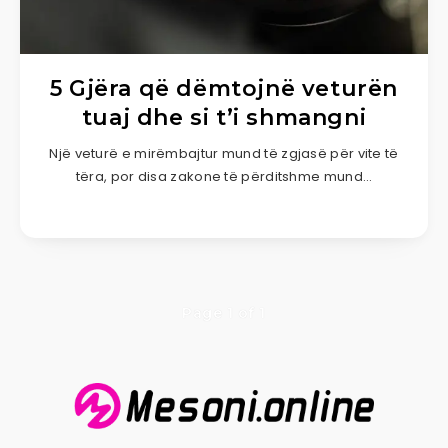
5 Gjëra që dëmtojnë veturën
tuaj dhe si t’i shmangni
Një veturë e mirëmbajtur mund të zgjasë për vite të
tëra, por disa zakone të përditshme mund…
Page 1 of 1