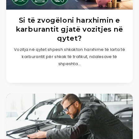
Si të zvogëloni harxhimin e
karburantit gjatë vozitjes në
qytet?
Vozitja në qytet shpesh shkakton harxhime të larta të
karburantit për shkak të trafikut, ndalesave të
shpeshta…