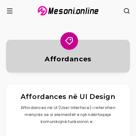
Affordances
Affordances në UI Design
Affordances në UI (User Interface) i referohen
mënyrës se si elementët e një ndërfaqeje
komunikojnë funksionin e…