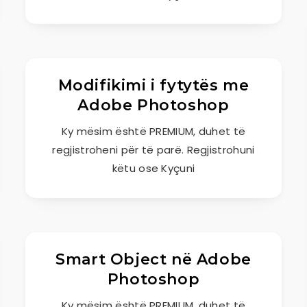
Modifikimi i fytytës me
Adobe Photoshop
Ky mësim është PREMIUM, duhet të
regjistroheni për të parë. Regjistrohuni
këtu ose Kyçuni
Smart Object në Adobe
Photoshop
Ky mësim është PREMIUM, duhet të