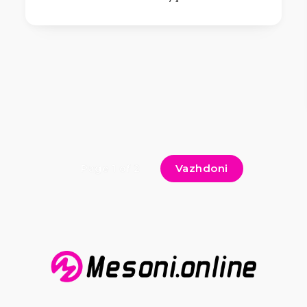
Vazhdoni
Page 1 of 2