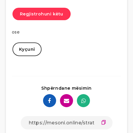
Regjistrohuni këtu
ose
Kyçuni
Shpërndane mësimin