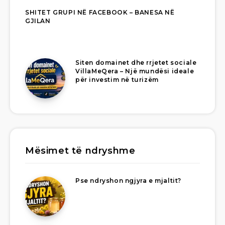
SHITET GRUPI NË FACEBOOK – BANESA NË
GJILAN
Siten domainet dhe rrjetet sociale
VillaMeQera – Një mundësi ideale
për investim në turizëm
Mësimet të ndryshme
Pse ndryshon ngjyra e mjaltit?