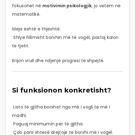
fokusohet në
motivimin psikologjik
, jo vetëm në
matematikë.
Ideja është e thjeshtë:
Shlye fillimisht borxhin më të vogël, pastaj kalon
te tjetri.
Krijon vrull dhe ndjenjë progresi të shpejtë.
Si funksionon konkretisht?
Listo të gjitha borxhet nga më i vogli te më i
madhi.
Paguaj minimumin për të gjitha.
Çdo para shtesë drejtoje te borxhi më i vogël.