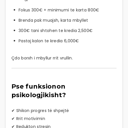
Fokus 300€ + minimumi te karta 800€
Brenda pak muajsh, karta mbyllet
300€ tani shtohen te kredia 2,500€
Pastaj kalon te kredia 6,000€
Çdo borxh i mbyllur rrit vrullin.
Pse funksionon
psikologjikisht?
✔ Shikon progres të shpejtë
✔ Rrit motivimin
✔ Redukton stresin