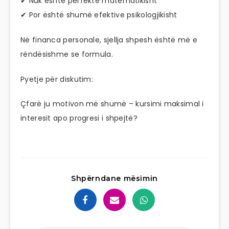
✔ Nuk është perfekte matematikisht
✔ Por është shumë efektive psikologjikisht
Në financa personale, sjellja shpesh është më e
rëndësishme se formula.
Pyetje për diskutim:
Çfarë ju motivon më shumë – kursimi maksimal i
interesit apo progresi i shpejtë?
Shpërndane mësimin