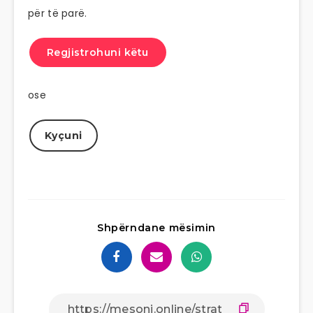
për të parë.
Regjistrohuni këtu
ose
Kyçuni
Shpërndane mësimin