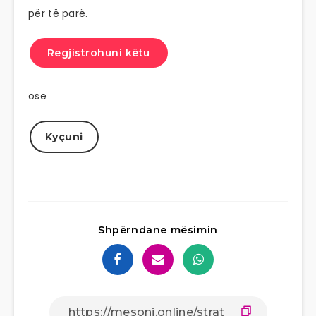
për të parë.
Regjistrohuni këtu
ose
Kyçuni
Shpërndane mësimin