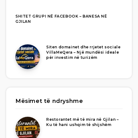
SHITET GRUPI NË FACEBOOK – BANESA NË
GJILAN
Siten domainet dhe rrjetet sociale
VillaMeQera – Një mundësi ideale
për investim në turizëm
Mësimet të ndryshme
Restorantet më të mira në Gjilan –
Ku të hani ushqim të shijshëm