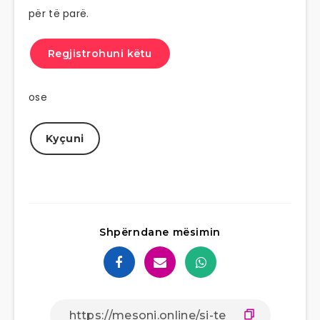
për të parë.
Regjistrohuni këtu
ose
Kyçuni
Shpërndane mësimin