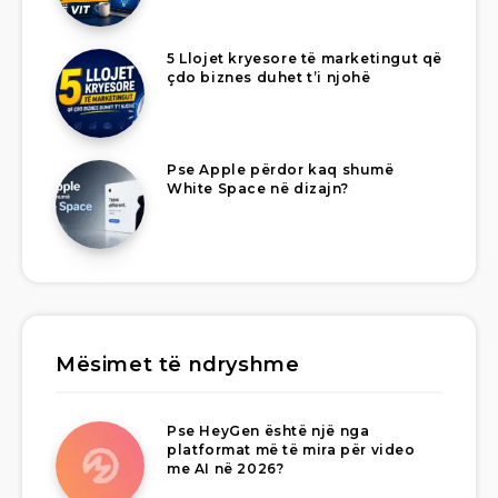
5 Llojet kryesore të marketingut që
çdo biznes duhet t’i njohë
Pse Apple përdor kaq shumë
White Space në dizajn?
Mësimet të ndryshme
Pse HeyGen është një nga
platformat më të mira për video
me AI në 2026?