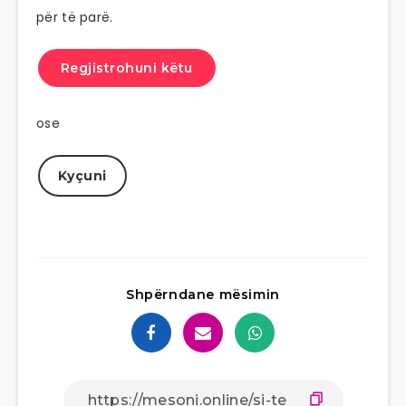
për të parë.
Regjistrohuni këtu
ose
Kyçuni
Shpërndane mësimin