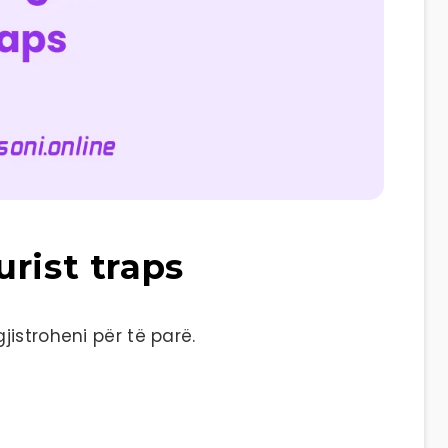
rist traps
istroheni për të parë.