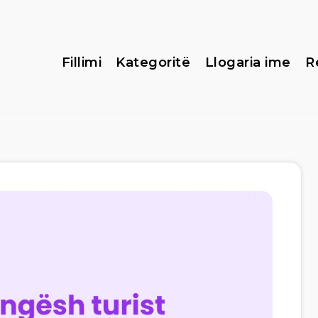
Fillimi
Kategoritë
Llogaria ime
R