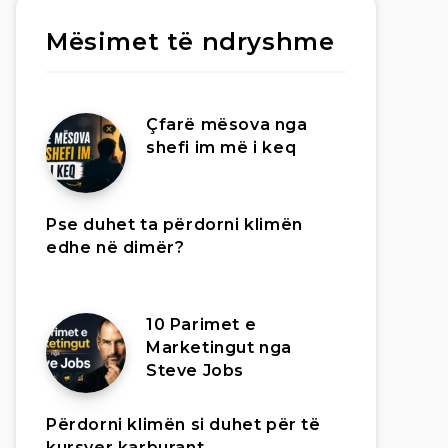
Mësimet të ndryshme
Çfarë mësova nga
shefi im më i keq
Pse duhet ta përdorni klimën
edhe në dimër?
10 Parimet e
Marketingut nga
Steve Jobs
Përdorni klimën si duhet për të
kursyer karburant