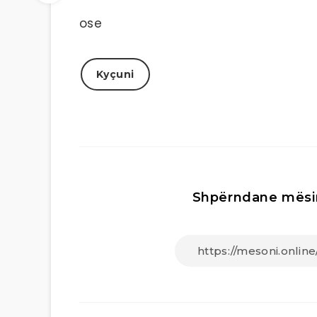
ose
Kyçuni
Shpërndane mësi