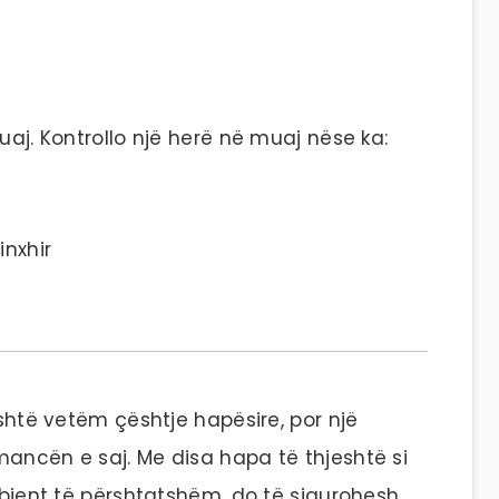
uaj. Kontrollo një herë në muaj nëse ka:
inxhir
është vetëm çështje hapësire, por një
mancën e saj. Me disa hapa të thjeshtë si
ambient të përshtatshëm, do të sigurohesh