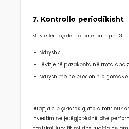
7. Kontrollo periodikisht
Mos e lër biçikletën pa e parë për 3 m
Ndryshk
Lëvizje të pazakonta në rrota apo z
Ndryshime në presionin e gomave
Ruajtja e biçikletës gjatë dimrit nuk 
investim në jetëgjatësinë dhe perfor
pastrimi, lubrifikimi dhe ruajtja në 