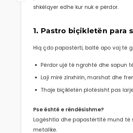
shkëlqyer edhe kur nuk e përdor.
1. Pastro biçikletën para 
Hiq çdo papastërti, baltë apo vaj të 
Përdor ujë të ngrohtë dhe sapun t
Laji mirë zinxhirin, marshat dhe fre
Thaje biçikletën plotësisht pas larj
Pse është e rëndësishme?
Lagështia dhe papastërtitë mund të 
metalike.