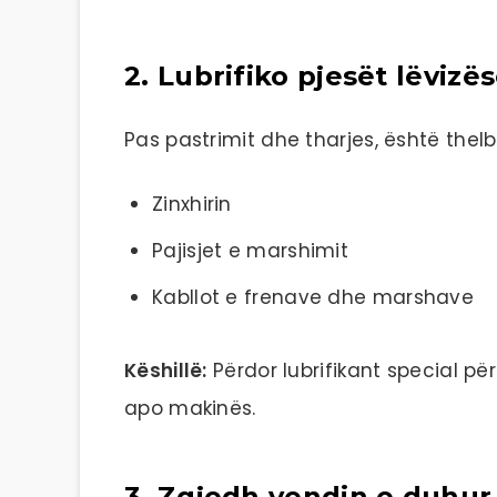
2. Lubrifiko pjesët lëvizë
Pas pastrimit dhe tharjes, është thelbë
Zinxhirin
Pajisjet e marshimit
Kabllot e frenave dhe marshave
Këshillë:
Përdor lubrifikant special për
apo makinës.
3. Zgjedh vendin e duhur 