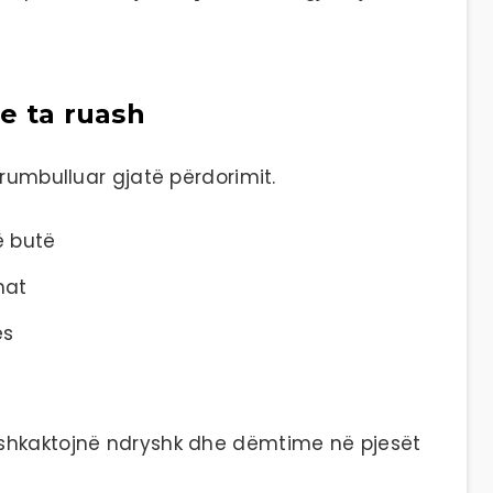
se ta ruash
grumbulluar gjatë përdorimit.
ë butë
nat
es
shkaktojnë ndryshk dhe dëmtime në pjesët