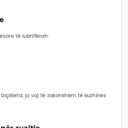
se
sore të lubrifikosh:
 biçikleta, jo vaj të zakonshëm të kuzhinës
për ruajtje