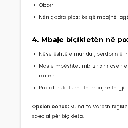
Oborri
Nën çadra plastike që mbajnë lag
4. Mbaje biçikletën në poz
Nëse është e mundur, përdor një m
Mos e mbështet mbi zinxhir ose në
rrotën
Rrotat nuk duhet të mbajnë të gjit
Opsion bonus:
Mund ta varësh biçikl
special për biçikleta.