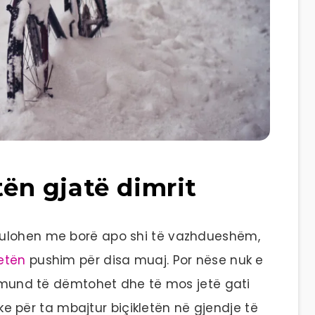
tën gjatë dimrit
bulohen me borë apo shi të vazhdueshëm,
letën
pushim për disa muaj. Por nëse nuk e
ta mund të dëmtohet dhe të mos jetë gati
tike për ta mbajtur biçikletën në gjendje të