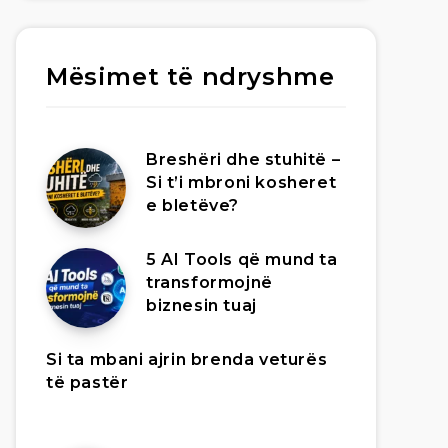
Mësimet të ndryshme
Breshëri dhe stuhitë –
Si t’i mbroni kosheret
e bletëve?
5 AI Tools që mund ta
transformojnë
biznesin tuaj
Si ta mbani ajrin brenda veturës
të pastër