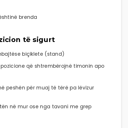
ështinë brenda
icion të sigurt
bajtëse biçiklete (stand)
 pozicione që shtrembërojnë timonin apo
hë peshën për muaj të tërë pa lëvizur
etën në mur ose nga tavani me grep