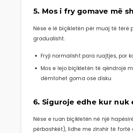
5. Mos i fry gomave më 
Nëse e lë biçikletën për muaj të tër
gradualisht.
Fryji normalisht para ruajtjes, por 
Mos e lejo biçikletën të qëndrojë 
dëmtohet goma ose disku
6. Siguroje edhe kur nuk
Nëse e ruan biçikletën në një hapësir
përbashkët), lidhe me zinxhir të fort