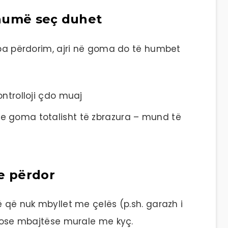
shumë seç duhet
ë pa përdorim, ajri në goma do të humbet
kontrolloji çdo muaj
me goma totalisht të zbrazura – mund të
 e përdor
ë që nuk mbyllet me çelës (p.sh. garazh i
ë ose mbajtëse murale me kyç.