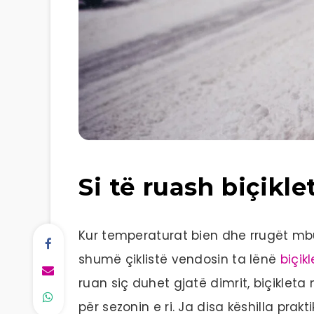
Si të ruash biçikle
Kur temperaturat bien dhe rrugët m
shumë çiklistë vendosin ta lënë
biçik
ruan siç duhet gjatë dimrit, biçikle
për sezonin e ri. Ja disa këshilla prak