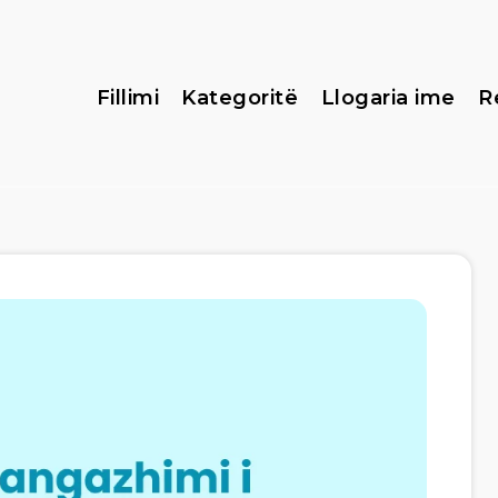
Fillimi
Kategoritë
Llogaria ime
R