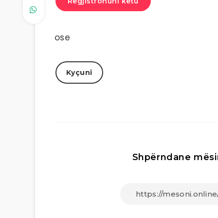
Regjistrohuni këtu
ose
Kyçuni
Shpërndane mësi