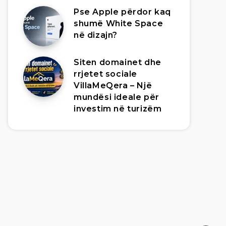
Pse Apple përdor kaq
shumë White Space
në dizajn?
Siten domainet dhe
rrjetet sociale
VillaMeQera – Një
mundësi ideale për
investim në turizëm