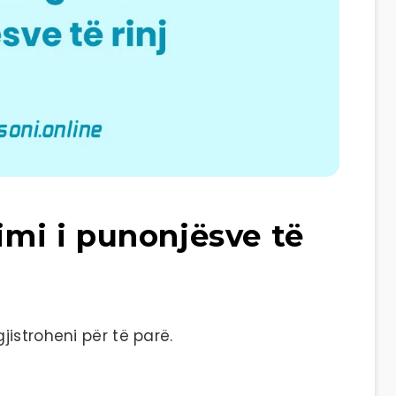
himi i punonjësve të
istroheni për të parë.