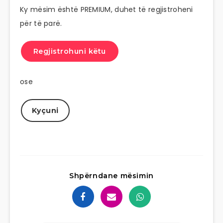
Ky mësim është PREMIUM, duhet të regjistroheni
për të parë.
Regjistrohuni këtu
ose
Kyçuni
Shpërndane mësimin