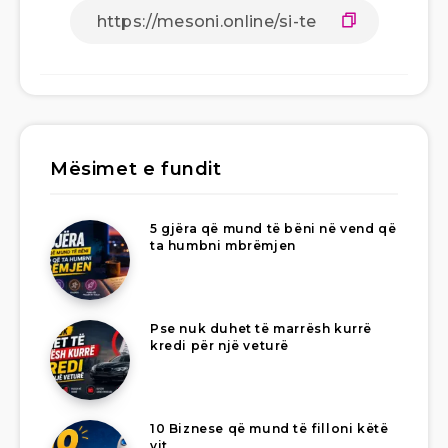
Mësimet e fundit
5 gjëra që mund të bëni në vend që
ta humbni mbrëmjen
Pse nuk duhet të marrësh kurrë
kredi për një veturë
10 Biznese që mund të filloni këtë
vit