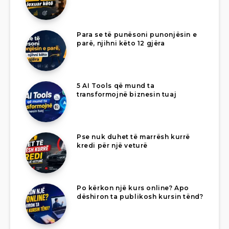
Para se të punësoni punonjësin e
parë, njihni këto 12 gjëra
5 AI Tools që mund ta
transformojnë biznesin tuaj
Pse nuk duhet të marrësh kurrë
kredi për një veturë
Po kërkon një kurs online? Apo
dëshiron ta publikosh kursin tënd?