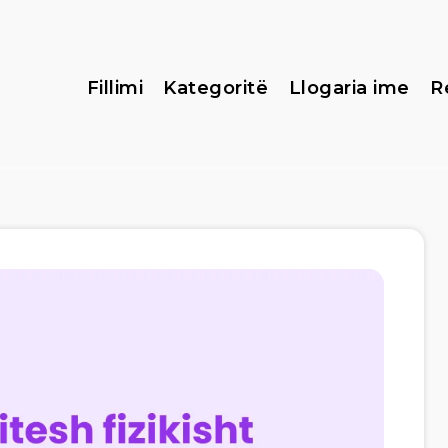
Fillimi
Kategoritë
Llogaria ime
R