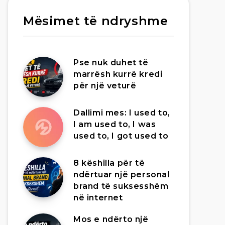
Mësimet të ndryshme
Pse nuk duhet të
marrësh kurrë kredi
për një veturë
Dallimi mes: I used to,
I am used to, I was
used to, I got used to
8 këshilla për të
ndërtuar një personal
brand të suksesshëm
në internet
Mos e ndërto një