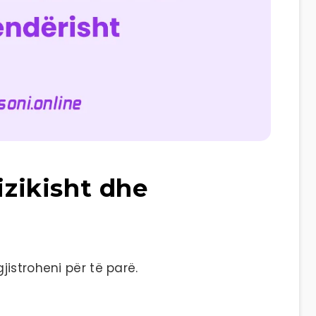
izikisht dhe
istroheni për të parë.