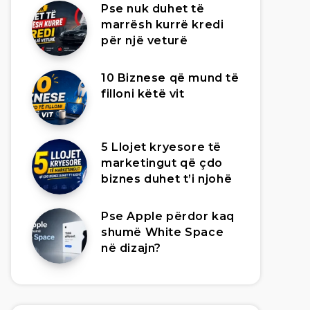
Pse nuk duhet të
marrësh kurrë kredi
për një veturë
10 Biznese që mund të
filloni këtë vit
5 Llojet kryesore të
marketingut që çdo
biznes duhet t’i njohë
Pse Apple përdor kaq
shumë White Space
në dizajn?