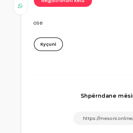
Regjistrohuni këtu
ose
Kyçuni
Shpërndane mësi