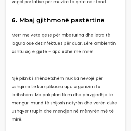
vogël portative për muzikë të qetë në sfond.
6.
Mbaj gjithmonë pastërtinë
Merr me vete qese për mbeturina dhe letra të
lagura ose dezinfektues për duar. Lëre ambientin
ashtu siç e gjete – apo edhe më mirë!
Një piknik i shëndetshëm nuk ka nevojë për
ushqime të komplikuara apo organizim të
lodhshëm. Me pak planifikim dhe përzgjedhje të
mençur, mund të shijosh natyrën dhe verën duke
ushqyer trupin dhe mendjen në mënyrën më të
mirë.