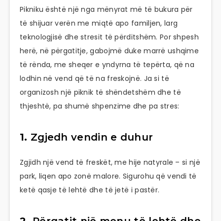
Pikniku është një nga mënyrat më të bukura për
të shijuar verën me miqtë apo familjen, larg
teknologjisë dhe stresit të përditshëm. Por shpesh
herë, në përgatitje, gabojmë duke marrë ushqime
të rënda, me sheqer e yndyrna të tepërta, që na
lodhin në vend që të na freskojnë. Ja si të
organizosh një piknik të shëndetshëm dhe të
thjeshtë, pa shumë shpenzime dhe pa stres:
1.
Zgjedh vendin e duhur
Zgjidh një vend të freskët, me hije natyrale – si një
park, liqen apo zonë malore. Sigurohu që vendi të
ketë qasje të lehtë dhe të jetë i pastër.
2.
Përgatit një menu të lehtë dhe