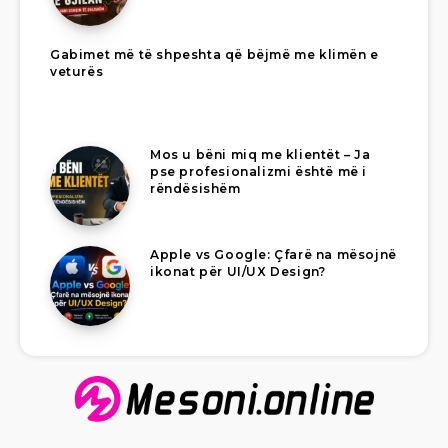
Gabimet më të shpeshta që bëjmë me klimën e
veturës
Mos u bëni miq me klientët – Ja
pse profesionalizmi është më i
rëndësishëm
Apple vs Google: Çfarë na mësojnë
ikonat për UI/UX Design?