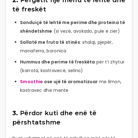
të freskët
Sanduiçë të lehtë me perime dhe proteina të
shëndetshme
(si vezë, avokado, pule e zier)
Sallatë me fruta të stinës
: shalqi, pjepër,
manaferra, boronica
Hummus dhe perime të freskëta
për t’i zhytur
(karrota, kastravecë, selino)
Smoothie
ose ujë të aromatizuar
me limon,
kastravec dhe mente
3.
Përdor kuti dhe enë të
përshtatshme