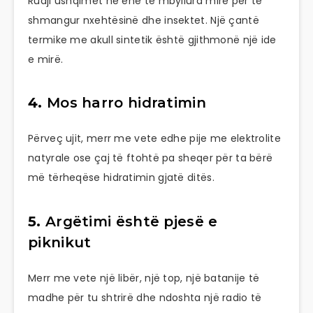
Ruaji ushqimet në enë të mbyllura mirë për të
shmangur nxehtësinë dhe insektet. Një çantë
termike me akull sintetik është gjithmonë një ide
e mirë.
4.
Mos harro hidratimin
Përveç ujit, merr me vete edhe pije me elektrolite
natyrale ose çaj të ftohtë pa sheqer për ta bërë
më tërheqëse hidratimin gjatë ditës.
5.
Argëtimi është pjesë e
piknikut
Merr me vete një libër, një top, një batanije të
madhe për tu shtrirë dhe ndoshta një radio të