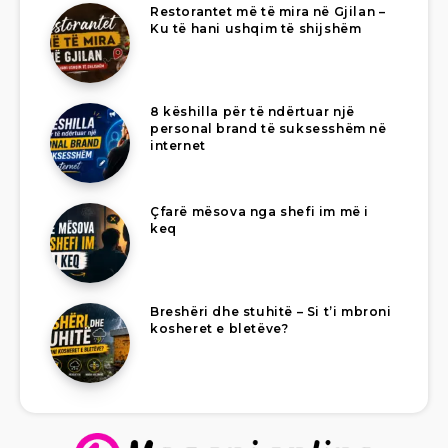
Restorantet më të mira në Gjilan –
Ku të hani ushqim të shijshëm
8 këshilla për të ndërtuar një
personal brand të suksesshëm në
internet
Çfarë mësova nga shefi im më i
keq
Breshëri dhe stuhitë – Si t’i mbroni
kosheret e bletëve?