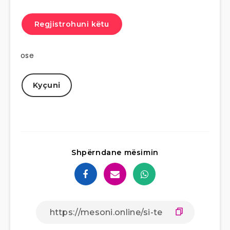
Regjistrohuni këtu
ose
Kyçuni
Shpërndane mësimin