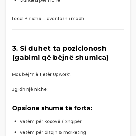
Mundësi për niche
Local + niche = avantazh i madh
3. Si duhet ta pozicionosh
(gabimi që bëjnë shumica)
Mos bëj “një tjetër Upwork”.
Zgjidh një niche:
Opsione shumë të forta:
Vetëm për Kosovë / Shqipëri
Vetëm për dizajn & marketing