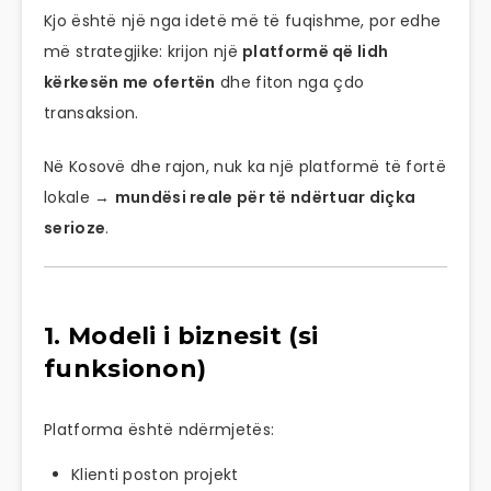
Kjo është një nga idetë më të fuqishme, por edhe
më strategjike: krijon një
platformë që lidh
kërkesën me ofertën
dhe fiton nga çdo
transaksion.
Në Kosovë dhe rajon, nuk ka një platformë të fortë
lokale →
mundësi reale për të ndërtuar diçka
serioze
.
1. Modeli i biznesit (si
funksionon)
Platforma është ndërmjetës:
Klienti poston projekt