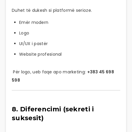
Duhet të dukesh si platformë serioze.
Emër modern
Logo
UI/UX i pastër
Website profesional
Për logo, ueb faqe apo marketing:
+383 45 698
598
8. Diferencimi (sekreti i
suksesit)