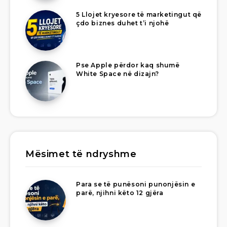
5 Llojet kryesore të marketingut që
çdo biznes duhet t’i njohë
Pse Apple përdor kaq shumë
White Space në dizajn?
Mësimet të ndryshme
Para se të punësoni punonjësin e
parë, njihni këto 12 gjëra