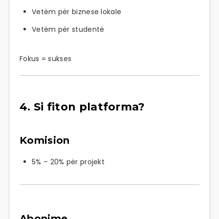
Vetëm për biznese lokale
Vetëm për studentë
Fokus = sukses
4. Si fiton platforma?
Komision
5% – 20% për projekt
Abonime