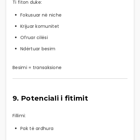
Ti fiton duke:
Fokusuar në niche
Krijuar komunitet
Ofruar cilësi
Ndërtuar besim
Besimi = transaksione
9. Potenciali i fitimit
Fillimi:
Pak të ardhura