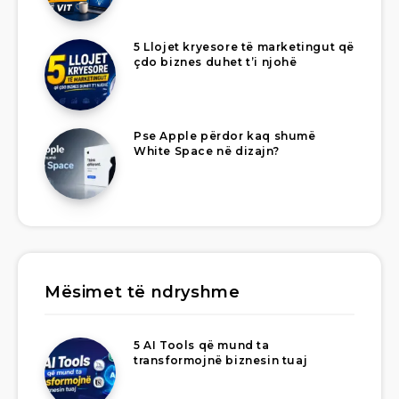
5 Llojet kryesore të marketingut që
çdo biznes duhet t’i njohë
Pse Apple përdor kaq shumë
White Space në dizajn?
Mësimet të ndryshme
5 AI Tools që mund ta
transformojnë biznesin tuaj