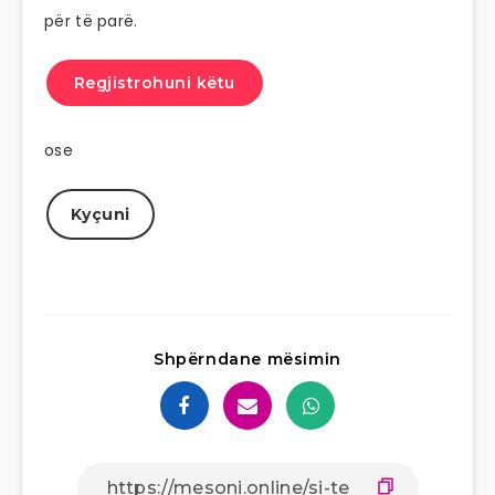
për të parë.
Regjistrohuni këtu
ose
Kyçuni
Shpërndane mësimin