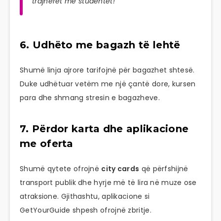
trajnerët me studentët!
6. Udhëto me bagazh të lehtë
Shumë linja ajrore tarifojnë për bagazhet shtesë.
Duke udhëtuar vetëm me një çantë dore, kursen
para dhe shmang stresin e bagazheve.
7. Përdor karta dhe aplikacione
me oferta
Shumë qytete ofrojnë
city cards
që përfshijnë
transport publik dhe hyrje më të lira në muze ose
atraksione. Gjithashtu, aplikacione si
GetYourGuide shpesh ofrojnë zbritje.