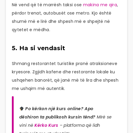
Në vend që të marrësh taksi ose
makina me qira
,
përdor trenat, autobusët ose metro. Kjo është
shumë më e lirë dhe shpesh më e shpejtë në
qytetet e mëdha.
5. Ha si vendasit
Shmang restorantet turistike pranë atraksioneve
kryesore. Zgjidh kafene dhe restorante lokale ku
ushqehen banorët, që janë më të lira dhe shpesh
me ushqim më autentik.
Po kërkon një kurs online? Apo
dëshiron ta publikosh kursin tënd?
Mirë se
vini në
Kërko Kurs
– platforma që lidh