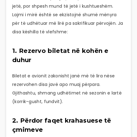
jetë, por shpesh mund të jetë i kushtueshëm.
Lajmi i mirë është se ekzistojnë shumë mënyra
për të udhëtuar më lirë pa sakrifikuar përvojën. Ja
disa këshilla të vlefshme:
1. Rezervo biletat në kohën e
duhur
Biletat e avionit zakonisht janë më të lira nëse
rezervohen disa javë apo muaj përpara.
Gjithashtu, shmang udhëtimet në sezonin e lartë
(korrik–gusht, fundvit).
2. Përdor faqet krahasuese të
çmimeve