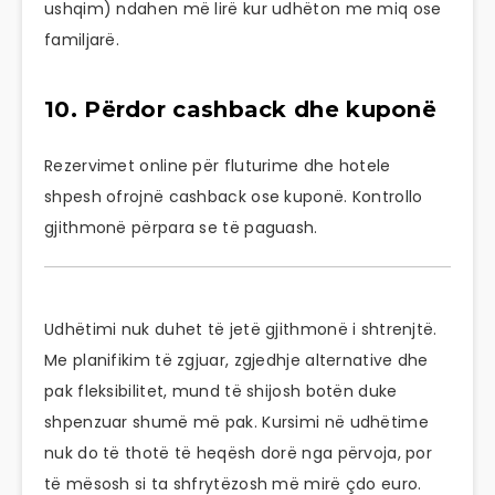
ushqim) ndahen më lirë kur udhëton me miq ose
familjarë.
10. Përdor cashback dhe kuponë
Rezervimet online për fluturime dhe hotele
shpesh ofrojnë cashback ose kuponë. Kontrollo
gjithmonë përpara se të paguash.
Udhëtimi nuk duhet të jetë gjithmonë i shtrenjtë.
Me planifikim të zgjuar, zgjedhje alternative dhe
pak fleksibilitet, mund të shijosh botën duke
shpenzuar shumë më pak. Kursimi në udhëtime
nuk do të thotë të heqësh dorë nga përvoja, por
të mësosh si ta shfrytëzosh më mirë çdo euro.