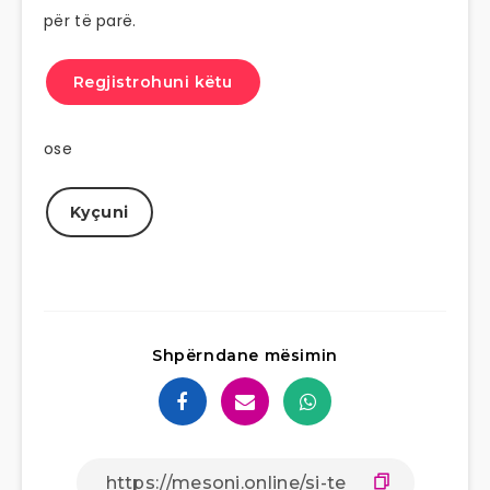
për të parë.
Regjistrohuni këtu
ose
Kyçuni
Shpërndane mësimin