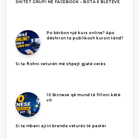
SHITET GRUPI NË FACEBOOK – BOTA E BLETËVE
Po kërkon një kurs online? Apo
dëshiron ta publikosh kursin tënd?
Si ta ftohni veturën më shpejt gjatë verës
10 Biznese që mund të filloni këtë
vit
Si ta mbani ajrin brenda veturës të pastër