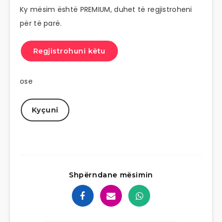
Ky mësim është PREMIUM, duhet të regjistroheni
për të parë.
Regjistrohuni këtu
ose
Kyçuni
Shpërndane mësimin