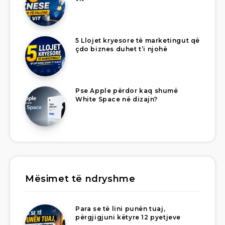
5 Llojet kryesore të marketingut që
çdo biznes duhet t’i njohë
Pse Apple përdor kaq shumë
White Space në dizajn?
Mësimet të ndryshme
Para se të lini punën tuaj,
përgjigjuni këtyre 12 pyetjeve