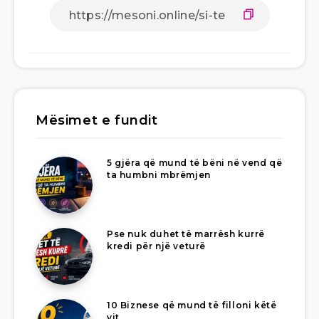
Mësimet e fundit
5 gjëra që mund të bëni në vend që
ta humbni mbrëmjen
Pse nuk duhet të marrësh kurrë
kredi për një veturë
10 Biznese që mund të filloni këtë
vit