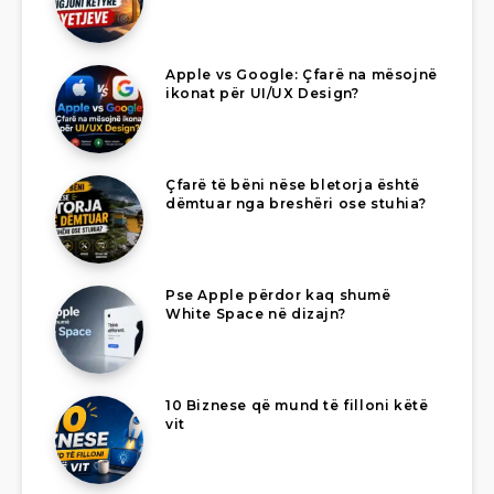
Apple vs Google: Çfarë na mësojnë
ikonat për UI/UX Design?
Çfarë të bëni nëse bletorja është
dëmtuar nga breshëri ose stuhia?
Pse Apple përdor kaq shumë
White Space në dizajn?
10 Biznese që mund të filloni këtë
vit