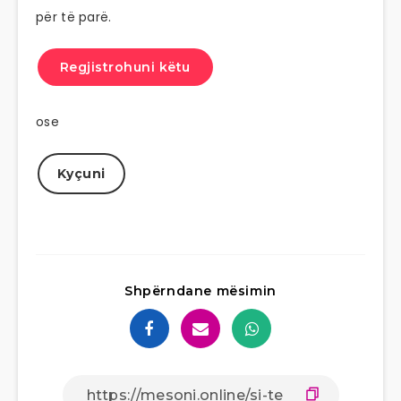
për të parë.
Regjistrohuni këtu
ose
Kyçuni
Shpërndane mësimin