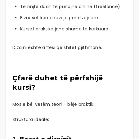
Të rinjtë duan të punojnë online (freelance)
Bizneset kanë nevojë për dizajnerë
Kurset praktike janë shumë të kërkuara
Dizajni është aftësi që shitet gjithmonë.
Çfarë duhet të përfshijë
kursi?
Mos e bëj vetëm teori – bëje praktik.
Struktura ideale:
1. Bazat e dizajnit