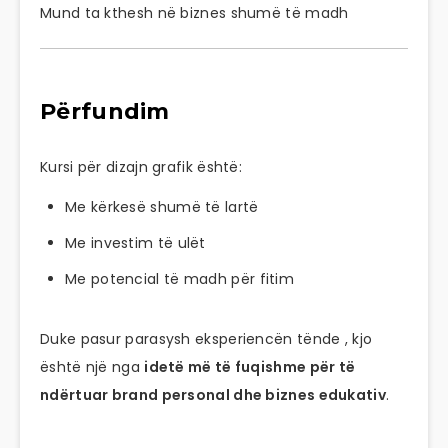
Mund ta kthesh në biznes shumë të madh
Përfundim
Kursi për dizajn grafik është:
Me kërkesë shumë të lartë
Me investim të ulët
Me potencial të madh për fitim
Duke pasur parasysh eksperiencën tënde , kjo
është një nga
idetë më të fuqishme për të
ndërtuar brand personal dhe biznes edukativ
.