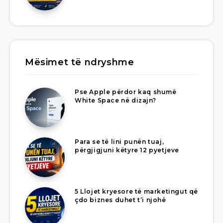
Mësimet të ndryshme
Pse Apple përdor kaq shumë
White Space në dizajn?
Para se të lini punën tuaj,
përgjigjuni këtyre 12 pyetjeve
5 Llojet kryesore të marketingut që
çdo biznes duhet t’i njohë