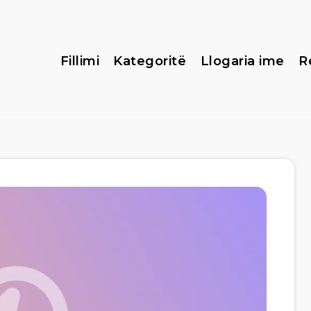
Fillimi
Kategoritë
Llogaria ime
R