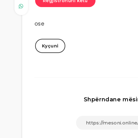
Regjistrohuni këtu
ose
Kyçuni
Shpërndane mësi