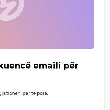
sekuencë emaili për
istroheni për të parë.