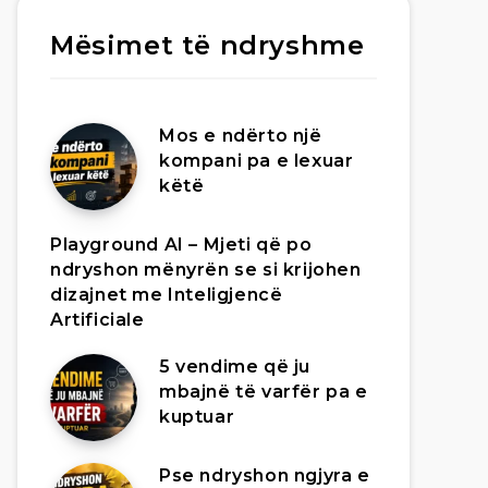
Mësimet të ndryshme
Mos e ndërto një
kompani pa e lexuar
këtë
Playground AI – Mjeti që po
ndryshon mënyrën se si krijohen
dizajnet me Inteligjencë
Artificiale
5 vendime që ju
mbajnë të varfër pa e
kuptuar
Pse ndryshon ngjyra e