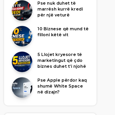
Pse nuk duhet të
marrësh kurrë kredi
për një veturë
10 Biznese që mund të
filloni këtë vit
5 Llojet kryesore të
marketingut që çdo
biznes duhet t’i njohë
Pse Apple përdor kaq
shumë White Space
në dizajn?