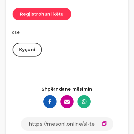
Regjistrohuni këtu
ose
Kyçuni
Shpërndane mësimin