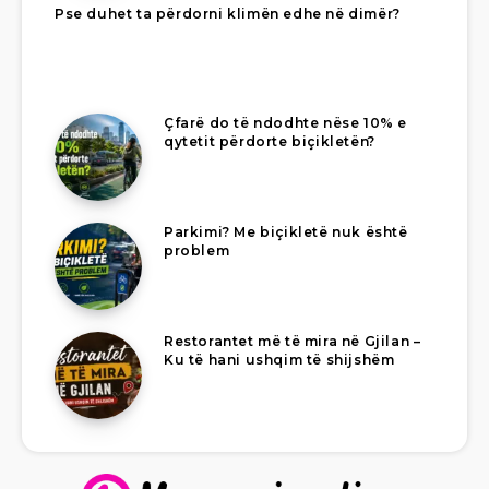
Pse duhet ta përdorni klimën edhe në dimër?
Çfarë do të ndodhte nëse 10% e
qytetit përdorte biçikletën?
Parkimi? Me biçikletë nuk është
problem
Restorantet më të mira në Gjilan –
Ku të hani ushqim të shijshëm