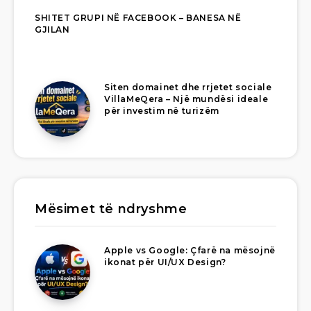
SHITET GRUPI NË FACEBOOK – BANESA NË
GJILAN
Siten domainet dhe rrjetet sociale
VillaMeQera – Një mundësi ideale
për investim në turizëm
Mësimet të ndryshme
Apple vs Google: Çfarë na mësojnë
ikonat për UI/UX Design?