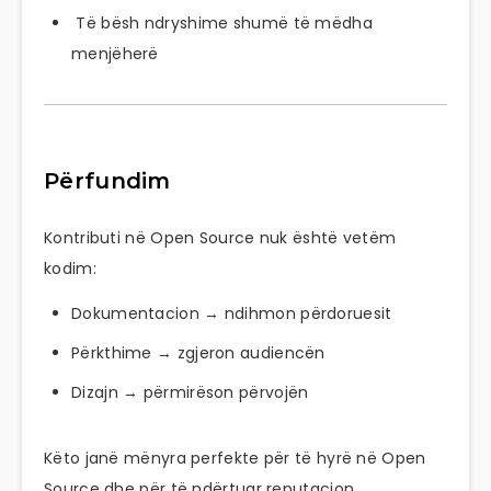
Të bësh ndryshime shumë të mëdha
menjëherë
Përfundim
Kontributi në Open Source nuk është vetëm
kodim:
Dokumentacion → ndihmon përdoruesit
Përkthime → zgjeron audiencën
Dizajn → përmirëson përvojën
Këto janë mënyra perfekte për të hyrë në Open
Source dhe për të ndërtuar reputacion.