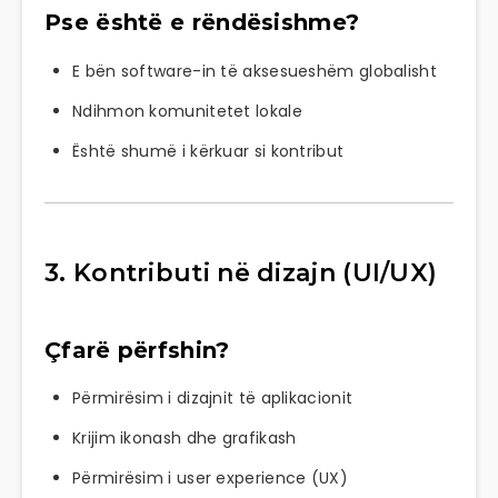
Pse është e rëndësishme?
E bën software-in të aksesueshëm globalisht
Ndihmon komunitetet lokale
Është shumë i kërkuar si kontribut
3. Kontributi në dizajn (UI/UX)
Çfarë përfshin?
Përmirësim i dizajnit të aplikacionit
Krijim ikonash dhe grafikash
Përmirësim i user experience (UX)