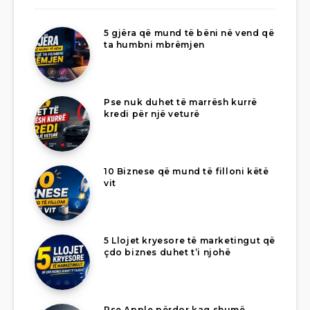
5 gjëra që mund të bëni në vend që
ta humbni mbrëmjen
Pse nuk duhet të marrësh kurrë
kredi për një veturë
10 Biznese që mund të filloni këtë
vit
5 Llojet kryesore të marketingut që
çdo biznes duhet t’i njohë
Pse Apple përdor kaq shumë