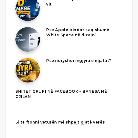
vit
Pse Apple përdor kaq shumë
White Space në dizajn?
Pse ndryshon ngjyra e mjaltit?
SHITET GRUPI NË FACEBOOK – BANESA NË
GJILAN
Si ta ftohni veturën më shpejt gjatë verës