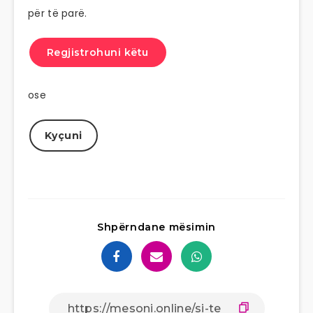
për të parë.
Regjistrohuni këtu
ose
Kyçuni
Shpërndane mësimin