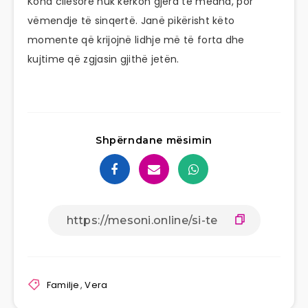
Koha cilësore nuk kërkon gjëra të mëdha, por
vëmendje të sinqertë. Janë pikërisht këto
momente që krijojnë lidhje më të forta dhe
kujtime që zgjasin gjithë jetën.
Shpërndane mësimin
Familje
,
Vera