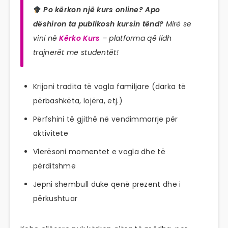
Po kërkon një kurs online? Apo
dëshiron ta publikosh kursin tënd?
Mirë se
vini në
Kërko Kurs
– platforma që lidh
trajnerët me studentët!
Krijoni tradita të vogla familjare (darka të
përbashkëta, lojëra, etj.)
Përfshini të gjithë në vendimmarrje për
aktivitete
Vlerësoni momentet e vogla dhe të
përditshme
Jepni shembull duke qenë prezent dhe i
përkushtuar