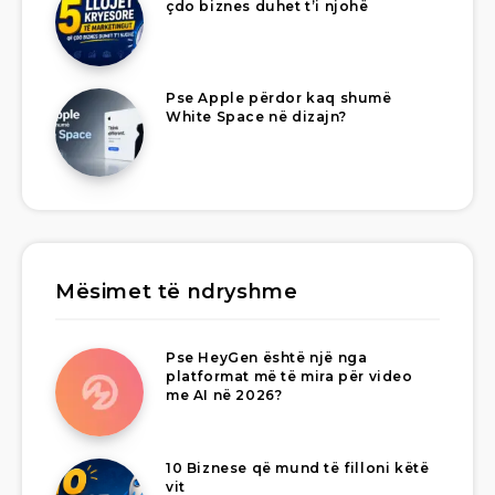
çdo biznes duhet t’i njohë
Pse Apple përdor kaq shumë
White Space në dizajn?
Mësimet të ndryshme
Pse HeyGen është një nga
platformat më të mira për video
me AI në 2026?
10 Biznese që mund të filloni këtë
vit