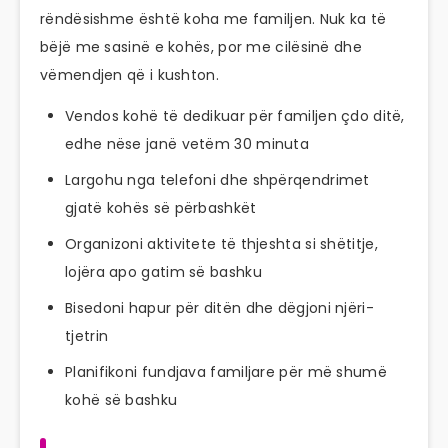
rëndësishme është koha me familjen. Nuk ka të
bëjë me sasinë e kohës, por me cilësinë dhe
vëmendjen që i kushton.
Vendos kohë të dedikuar për familjen çdo ditë,
edhe nëse janë vetëm 30 minuta
Largohu nga telefoni dhe shpërqendrimet
gjatë kohës së përbashkët
Organizoni aktivitete të thjeshta si shëtitje,
lojëra apo gatim së bashku
Bisedoni hapur për ditën dhe dëgjoni njëri-
tjetrin
Planifikoni fundjava familjare për më shumë
kohë së bashku