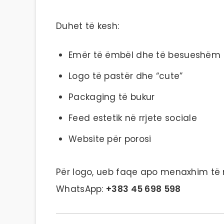
Duhet të kesh:
Emër të ëmbël dhe të besueshëm
Logo të pastër dhe “cute”
Packaging të bukur
Feed estetik në rrjete sociale
Website për porosi
Për logo, ueb faqe apo menaxhim të r
WhatsApp:
+383 45 698 598