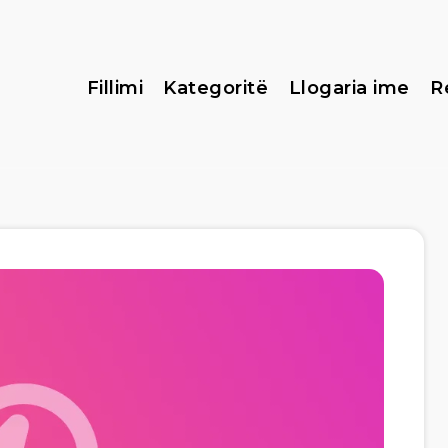
Fillimi
Kategoritë
Llogaria ime
R