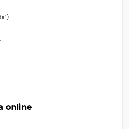
te”)
r
 online