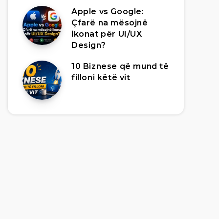
Apple vs Google:
Çfarë na mësojnë
ikonat për UI/UX
Design?
10 Biznese që mund të
filloni këtë vit