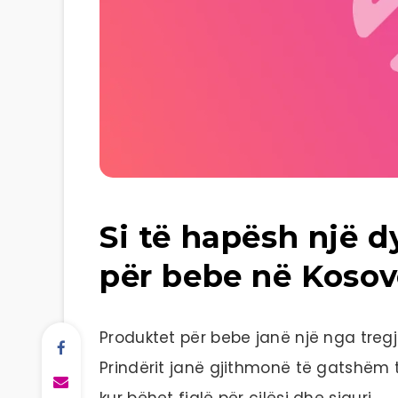
Si të hapësh një 
për bebe në Kosovë
Produktet për bebe janë një nga treg
Prindërit janë gjithmonë të gatshëm t
kur bëhet fjalë për cilësi dhe siguri.