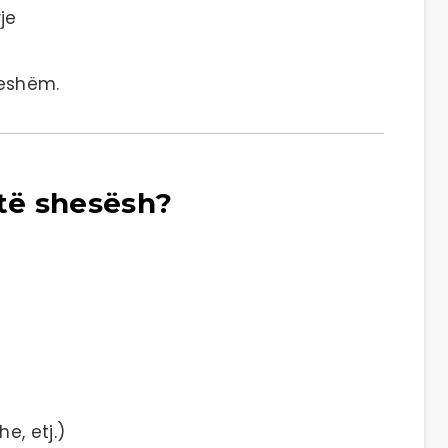
je
ueshëm.
të shesësh?
e, etj.)