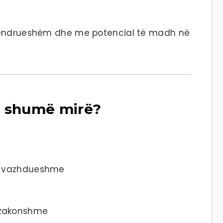
 qëndrueshëm dhe me potencial të madh në
n shumë mirë?
 e vazhdueshme
 zakonshme