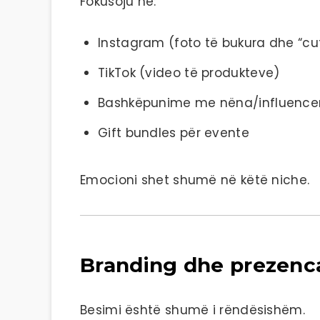
Fokusoju në:
Instagram (foto të bukura dhe “cu
TikTok (video të produkteve)
Bashkëpunime me nëna/influence
Gift bundles për evente
Emocioni shet shumë në këtë niche.
Branding dhe prezenca
Besimi është shumë i rëndësishëm.