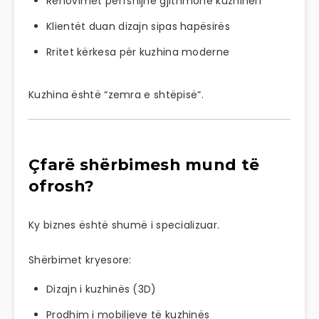
Renovimet përfshijnë gjithmonë kuzhinën
Klientët duan dizajn sipas hapësirës
Rritet kërkesa për kuzhina moderne
Kuzhina është “zemra e shtëpisë”.
Çfarë shërbimesh mund të
ofrosh?
Ky biznes është shumë i specializuar.
Shërbimet kryesore:
Dizajn i kuzhinës (3D)
Prodhim i mobiljeve të kuzhinës