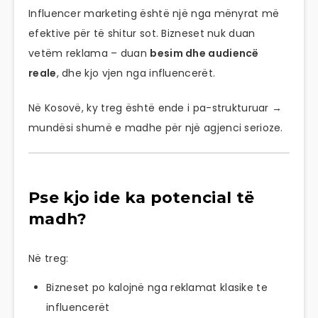
Influencer marketing është një nga mënyrat më
efektive për të shitur sot. Bizneset nuk duan
vetëm reklama – duan
besim dhe audiencë
reale
, dhe kjo vjen nga influencerët.
Në Kosovë, ky treg është ende i pa-strukturuar →
mundësi shumë e madhe për një agjenci serioze.
Pse kjo ide ka potencial të
madh?
Në treg:
Bizneset po kalojnë nga reklamat klasike te
influencerët