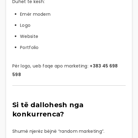
Duhet të kesh:
Emër modern
Logo
Website
Portfolio
Për logo, ueb faqe apo marketing:
+383 45 698
598
Si të dallohesh nga
konkurrenca?
Shumë njerëz bëjnë “random marketing”.