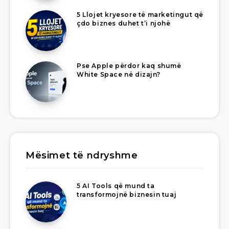
5 Llojet kryesore të marketingut që
çdo biznes duhet t’i njohë
Pse Apple përdor kaq shumë
White Space në dizajn?
Mësimet të ndryshme
5 AI Tools që mund ta
transformojnë biznesin tuaj