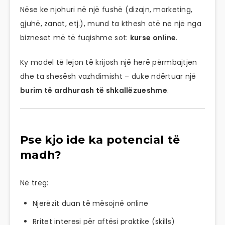
Nëse ke njohuri në një fushë (dizajn, marketing,
gjuhë, zanat, etj.), mund ta kthesh atë në një nga
bizneset më të fuqishme sot:
kurse online
.
Ky model të lejon të krijosh një herë përmbajtjen
dhe ta shesësh vazhdimisht – duke ndërtuar një
burim të ardhurash të shkallëzueshme
.
Pse kjo ide ka potencial të
madh?
Në treg:
Njerëzit duan të mësojnë online
Rritet interesi për aftësi praktike (skills)