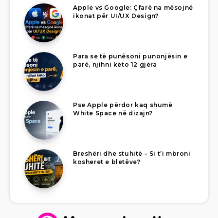
Apple vs Google: Çfarë na mësojnë
ikonat për UI/UX Design?
Para se të punësoni punonjësin e
parë, njihni këto 12 gjëra
Pse Apple përdor kaq shumë
White Space në dizajn?
Breshëri dhe stuhitë – Si t’i mbroni
kosheret e bletëve?