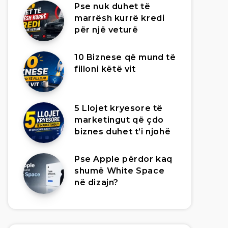
Pse nuk duhet të
marrësh kurrë kredi
për një veturë
10 Biznese që mund të
filloni këtë vit
5 Llojet kryesore të
marketingut që çdo
biznes duhet t’i njohë
Pse Apple përdor kaq
shumë White Space
në dizajn?