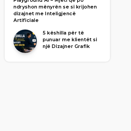
Playground AI – Mjeti që po
ndryshon mënyrën se si krijohen
dizajnet me Inteligjencë
Artificiale
5 këshilla për të
punuar me klientët si
një Dizajner Grafik