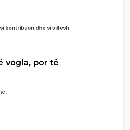
e
si kontribuon dhe si sillesh
.
ë vogla, por të
ha.