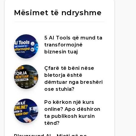
Mësimet të ndryshme
5 AI Tools që mund ta
transformojnë
biznesin tuaj
Çfarë të bëni nëse
bletorja është
dëmtuar nga breshëri
ose stuhia?
Po kërkon një kurs
online? Apo dëshiron
ta publikosh kursin
tënd?