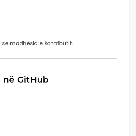
se madhësia e kontributit.
të në GitHub