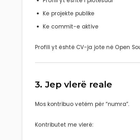
Profili yt është i plotësuar
Ke projekte publike
Ke commit-e aktive
Profili yt është CV-ja jote në Open So
3. Jep vlerë reale
Mos kontribuo vetëm për “numra”.
Kontributet me vlerë: