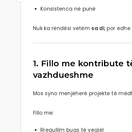
Konsistenca në punë
Nuk ka rëndësi vetëm
sa di
, por edh
1. Fillo me kontribute t
vazhdueshme
Mos syno menjëherë projekte të mëd
Fillo me:
Rregullim bugs të vegjël