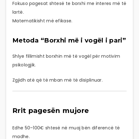
Fokuso pagesat shtesë te borxhi me interes më të
lartë.
Matematikisht më efikase.
Metoda “Borxhi më i vogël i pari”
Shlye fillimisht borxhin më të vogël për motivim
psikologjik.
Zgjidh atë që të mban më të disiplinuar.
Rrit pagesën mujore
Edhe 50–100€ shtesë në muaj bën diferencë të
madhe.