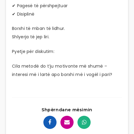
✔ Pagesë të përshpejtuar
✔ Disiplinë
Borxhi të mban të lidhur.
Shlyerja të jep liri.
Pyetje për diskutim:
Cila metodë do t’ju motivonte më shumë –
interesi më i lartë apo borxhi më i vogël i pari?
Shpërndane mësimin