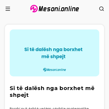
Si të dalësh nga borxhet më
shpejt
Borxhi nuk është vetëm çështje matematike.