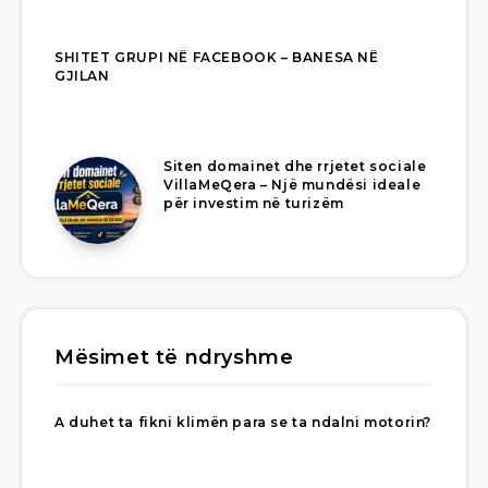
SHITET GRUPI NË FACEBOOK – BANESA NË
GJILAN
Siten domainet dhe rrjetet sociale
VillaMeQera – Një mundësi ideale
për investim në turizëm
Mësimet të ndryshme
A duhet ta fikni klimën para se ta ndalni motorin?