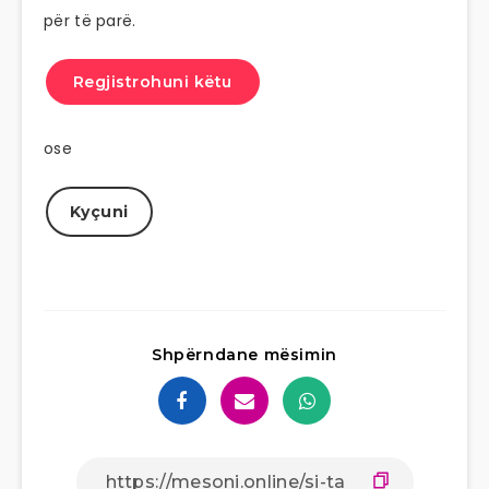
për të parë.
Regjistrohuni këtu
ose
Kyçuni
Shpërndane mësimin