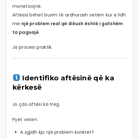
monetizojnë.
Aftësia bëhet burim të ardhurash vetëm kur e lidh
me
një problem real që dikush është i gatshëm
ta paguajë
.
Ja procesi praktik.
Identifiko aftësinë që ka
kërkesë
Jo çdo aftësi ka treg.
Pyet veten:
A zgjidh kjo një problem konkret?