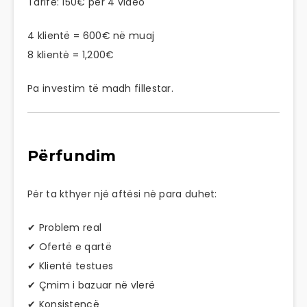
Tarifë: 150€ për 4 video
4 klientë = 600€ në muaj
8 klientë = 1,200€
Pa investim të madh fillestar.
Përfundim
Për ta kthyer një aftësi në para duhet:
✔ Problem real
✔ Ofertë e qartë
✔ Klientë testues
✔ Çmim i bazuar në vlerë
✔ Konsistencë