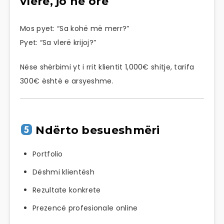
vlerë, jo në orë
Mos pyet: “Sa kohë më merr?”
Pyet: “Sa vlerë krijoj?”
Nëse shërbimi yt i rrit klientit 1,000€ shitje, tarifa
300€ është e arsyeshme.
Ndërto besueshmëri
Portfolio
Dëshmi klientësh
Rezultate konkrete
Prezencë profesionale online