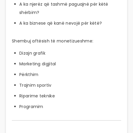
A ka njerëz që tashmë paguajnë për këtë
shërbim?
A ka biznese që kanë nevojë për këtë?
Shembuj aftësish të monetizueshme:
Dizajn grafik
Marketing digjital
Përkthim
Trajnim sportiv
Riparime teknike
Programim