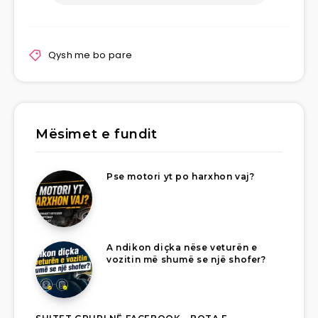
Qysh me bo pare
Mësimet e fundit
Pse motori yt po harxhon vaj?
A ndikon diçka nëse veturën e
vozitin më shumë se një shofer?