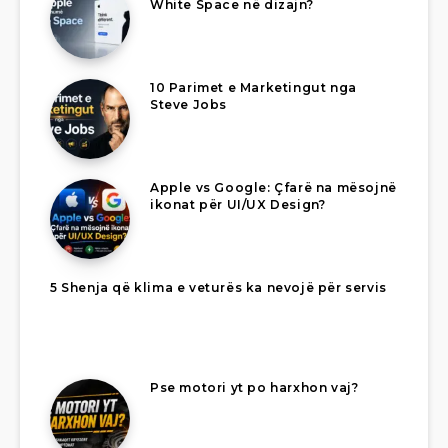
White Space në dizajn?
10 Parimet e Marketingut nga
Steve Jobs
Apple vs Google: Çfarë na mësojnë
ikonat për UI/UX Design?
5 Shenja që klima e veturës ka nevojë për servis
Pse motori yt po harxhon vaj?